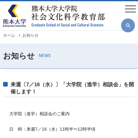
メ
イ
togg
ン
navi
コ
ン
テ
ン
ツ
パ
ホーム
お知らせ
に
ン
移
く
動
ず
来週〔7／16（水）〕「大学院（進学）相談会」を開
催します！
大学院（進学）相談会のご案内
日 時：来週7／16（水）11時半〜12時半頃