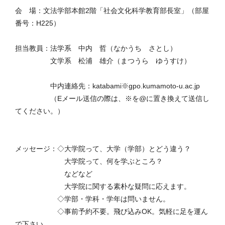
会 場：文法学部本館2階「社会文化科学教育部長室」（部屋
番号：H225）
担当教員：法学系 中内 哲（なかうち さとし）
文学系 松浦 雄介（まつうら ゆうすけ）
中内連絡先：katabami※gpo.kumamoto-u.ac.jp
（Eメール送信の際は、※を@に置き換えて送信し
てください。）
メッセージ：◇大学院って、大学（学部）とどう違う？
大学院って、何を学ぶところ？
などなど
大学院に関する素朴な疑問に応えます。
◇学部・学科・学年は問いません。
◇事前予約不要。飛び込みOK。気軽に足を運ん
で下さい。