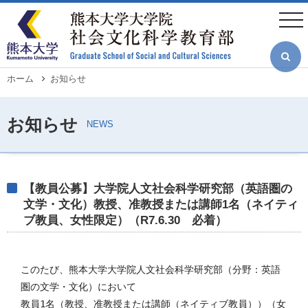
メ
イ
togg
ン
navi
コ
ン
テ
ン
ツ
パ
ホーム
お知らせ
に
ン
移
く
動
ず
【教員公募】大学院人文社会科学研究部（英語圏の
文学・文化）教授、准教授または講師1名（ネイティ
ブ教員、女性限定）（R7.6.30 必着）
このたび、熊本大学大学院人文社会科学研究部（分野：英語
圏の文学・文化）において

教員1名（教授、准教授または講師（ネイティブ教員））（女