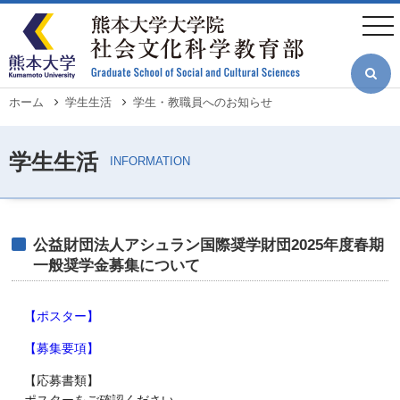
メ
イ
togg
ン
navi
コ
ン
テ
ン
ツ
パ
ホーム
学生生活
学生・教職員へのお知らせ
に
ン
移
く
動
ず
公益財団法人アシュラン国際奨学財団2025年度春期
一般奨学金募集について
【ポスター】
【募集要項】
【応募書類】