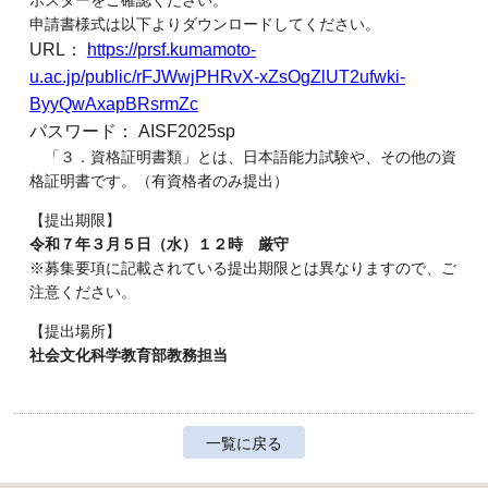
ポスターをご確認ください。
申請書様式は以下よりダウンロードしてください。
URL
：
https://prsf.kumamoto-
u.ac.jp/public/rFJWwjPHRvX-xZsOgZlUT2ufwki-
ByyQwAxapBRsrmZc
パスワード： AISF2025sp
「３．資格証明書類」とは、日本語能力試験や、その他の資
格証明書です。（有資格者のみ提出）
【提出期限】
令和７年３月５日（水）１２時 厳守
※募集要項に記載されている提出期限とは異なりますので、ご
注意ください。
【提出場所】
社会文化科学教育部教務担当
一覧に戻る