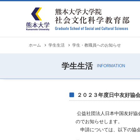
メ
イ
ン
コ
ン
テ
ン
ツ
に
移
パ
ホーム
学生生活
学生・教職員へのお知らせ
動
ン
く
ず
２０２３年度日中友好協
公益社団法人日本中国友好協
のでお知らせします。
申請については、以下の協会