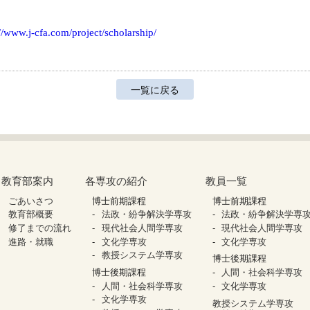
://www.j-cfa.com/project/scholarship/
一覧に戻る
教育部案内
各専攻の紹介
教員一覧
ごあいさつ
博士前期課程
博士前期課程
教育部概要
法政・紛争解決学専攻
法政・紛争解決学専
修了までの流れ
現代社会人間学専攻
現代社会人間学専攻
進路・就職
文化学専攻
文化学専攻
教授システム学専攻
博士後期課程
博士後期課程
人間・社会科学専攻
人間・社会科学専攻
文化学専攻
文化学専攻
教授システム学専攻