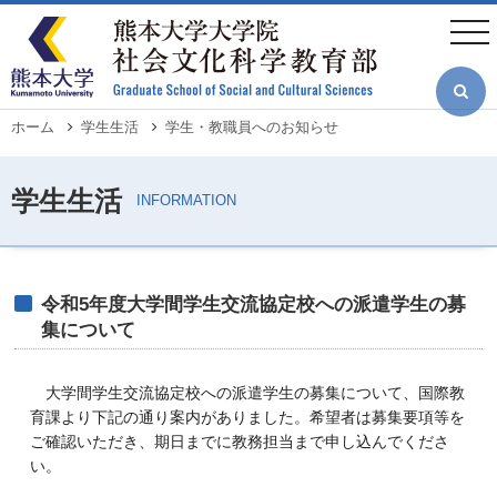
メ
イ
togg
ン
navi
コ
ン
テ
ン
ツ
パ
ホーム
学生生活
学生・教職員へのお知らせ
に
ン
移
く
動
ず
令和5年度大学間学生交流協定校への派遣学生の募
集について
大学間学生交流協定校への派遣学生の募集について、国際教
育課より下記の通り案内がありました。希望者は募集要項等を
ご確認いただき、期日までに教務担当まで申し込んでくださ
い。