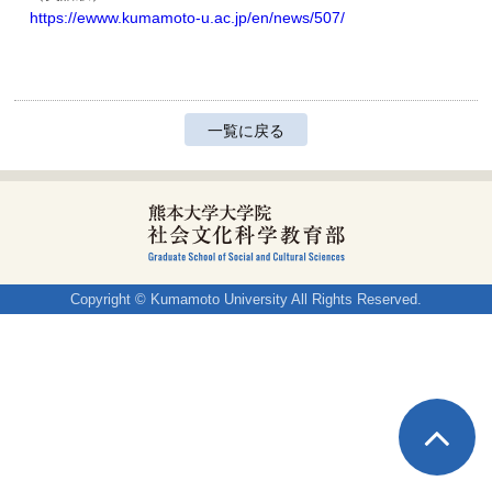
https://ewww.kumamoto-u.ac.jp/en/news/507/
一覧に戻る
Copyright © Kumamoto University All Rights Reserved.