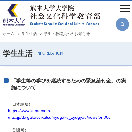
メ
イ
togg
ン
navi
コ
ン
テ
ン
ツ
パ
ホーム
学生生活
学生・教職員へのお知らせ
に
ン
移
く
動
ず
「学生等の学びを継続するための緊急給付金」の実
施について
（日本語版）
https://www.kumamoto-
u.ac.jp/daigakuseikatsu/nyugaku_zyugyou/news/orf30c
（英語版）