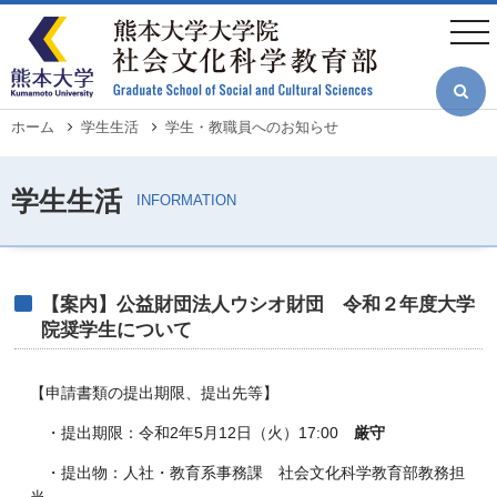
メ
イ
togg
ン
navi
コ
ン
テ
ン
ツ
パ
ホーム
学生生活
学生・教職員へのお知らせ
に
ン
移
く
動
ず
【案内】公益財団法人ウシオ財団 令和２年度大学
院奨学生について
【申請書類の提出期限、提出先等】
・提出期限：令和2年5月12日（火）17:00
厳守
・提出物：人社・教育系事務課 社会文化科学教育部教務担