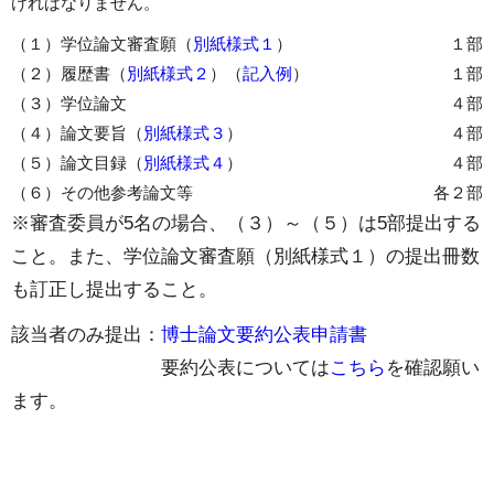
ければなりません。
（１）学位論文審査願（
別紙様式１
）
１部
（２）履歴書（
別紙様式２
）（
記入例
）
１部
（３）学位論文
４部
（４）論文要旨（
別紙様式３
）
４部
（５）論文目録（
別紙様式４
）
４部
（６）その他参考論文等
各２部
※審査委員が5名の場合、（３）～（５）は5部提出する
こと。また、学位論文審査願（別紙様式１）の提出冊数
も訂正し提出すること。
該当者のみ提出：
博士論文要約公表申請書
要約公表については
こちら
を確認願い
ます。