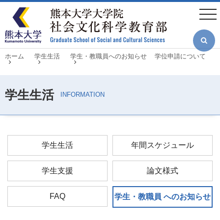
メ
イ
togg
ン
navi
コ
ン
テ
ン
ツ
パ
ホーム
学生生活
学生・教職員へのお知らせ
学位申請について
に
ン
移
く
動
ず
学生生活
年間スケジュール
学生支援
論文様式
FAQ
学生・教職員
へのお知らせ